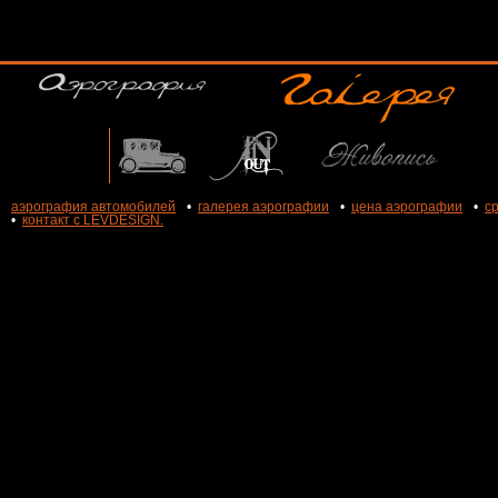
аэрография автомобилей
•
галерея аэрографии
•
цена аэрографии
•
с
•
контакт с LEVDESIGN.