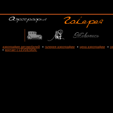
аэрография автомобилей
•
галерея аэрографии
•
цена аэрографии
•
с
•
контакт с LEVDESIGN.